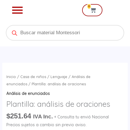
Ir
0
Cart
al
contenido
Products
search
Plantilla:
análisis
Inicio
/
Casa de niños
/
Lenguaje
/
Análisis de
de
enunciados
/ Plantilla: análisis de oraciones
oraciones
Análisis de enunciados
cantidad
Plantilla: análisis de oraciones
$
251.64
IVA Inc.
+ Consulta tu envió Nacional
Precios sujetos a cambio sin previo aviso.