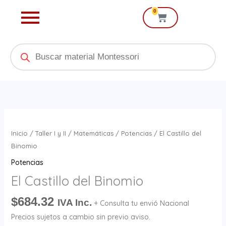
Ir
0
Cart
al
contenido
Products
search
El
Castillo
Inicio
/
Taller I y II
/
Matemáticas
/
Potencias
/ El Castillo del
del
Binomio
Binomio
Potencias
cantidad
El Castillo del Binomio
$
684.32
IVA Inc.
+ Consulta tu envió Nacional
Precios sujetos a cambio sin previo aviso.