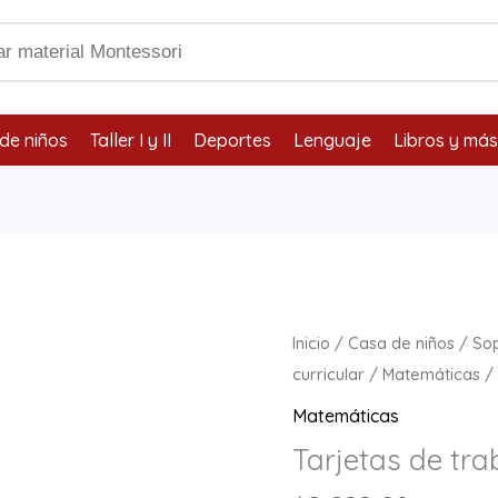
de niños
Taller I y II
Deportes
Lenguaje
Libros y más
Tarjetas
Inicio
/
Casa de niños
/
So
de
curricular
/
Matemáticas
/ 
trabajo
Matemáticas
para
Tarjetas de tra
multiplicar