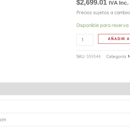
cantidad
$
2,699.01
IVA Inc.
Precios sujetos a cambio 
Disponible para reserva
AÑADIR A
SKU:
559544
Categoría:
 cm