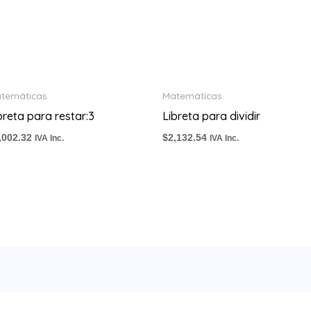
temáticas
Matemáticas
breta para restar:3
Libreta para dividir
,002.32
$
2,132.54
IVA Inc.
IVA Inc.