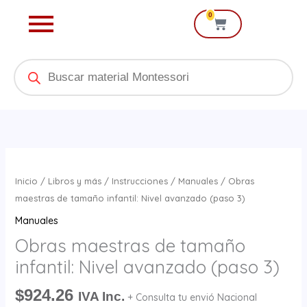
Ir
0
Cart
al
contenido
Products
search
Obras
maestras
Inicio
/
Libros y más
/
Instrucciones
/
Manuales
/ Obras
de
maestras de tamaño infantil: Nivel avanzado (paso 3)
tamaño
Manuales
infantil:
Obras maestras de tamaño
Nivel
infantil: Nivel avanzado (paso 3)
avanzado
(paso
$
924.26
IVA Inc.
+ Consulta tu envió Nacional
3)