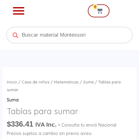
Ir
0
Cart
al
contenido
Products
search
Tablas
para
Inicio
/
Casa de niños
/
Matemáticas
/
Suma
/ Tablas para
sumar
sumar
cantidad
Suma
Tablas para sumar
$
336.41
IVA Inc.
+ Consulta tu envió Nacional
Precios sujetos a cambio sin previo aviso.