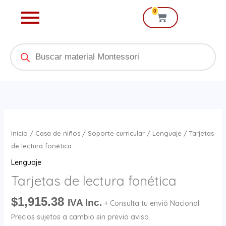
Ir
0
Cart
al
contenido
Products
search
Tarjetas
de
Inicio
/
Casa de niños
/
Soporte curricular
/
Lenguaje
/ Tarjetas
lectura
de lectura fonética
fonética
Lenguaje
cantidad
Tarjetas de lectura fonética
$
1,915.38
IVA Inc.
+ Consulta tu envió Nacional
Precios sujetos a cambio sin previo aviso.