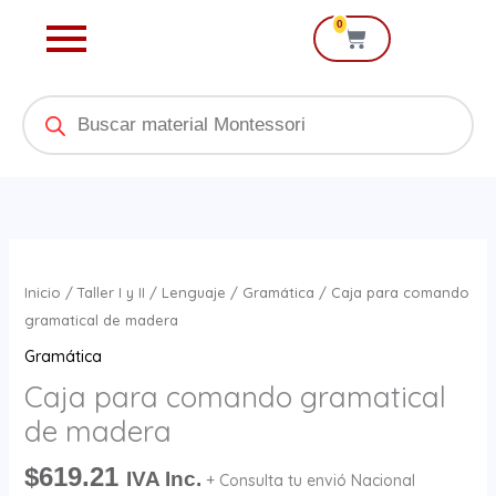
Ir
0
Cart
al
contenido
Products
search
Caja
para
Inicio
/
Taller I y II
/
Lenguaje
/
Gramática
/ Caja para comando
comando
gramatical de madera
gramatical
Gramática
de
Caja para comando gramatical
madera
de madera
cantidad
$
619.21
IVA Inc.
+ Consulta tu envió Nacional