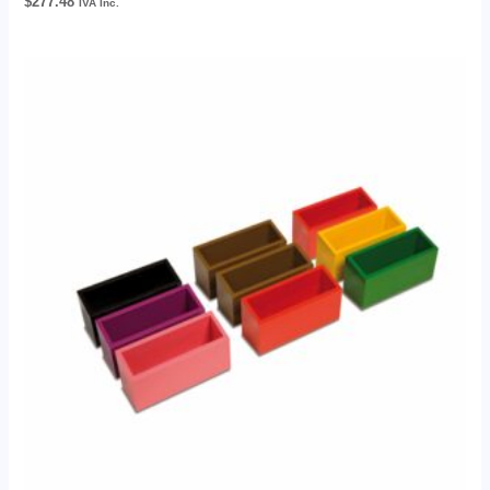
$
277.48
IVA Inc.