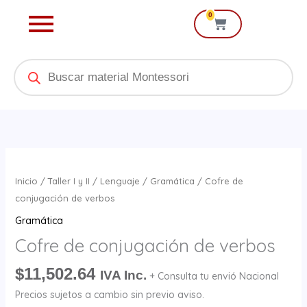
Ir
0
Cart
al
contenido
Products
search
Cofre
de
Inicio
/
Taller I y II
/
Lenguaje
/
Gramática
/ Cofre de
conjugación
conjugación de verbos
de
Gramática
verbos
Cofre de conjugación de verbos
cantidad
$
11,502.64
IVA Inc.
+ Consulta tu envió Nacional
Precios sujetos a cambio sin previo aviso.